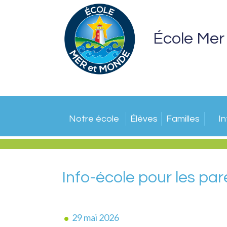
École Mer
Notre école
Élèves
Familles
I
Info-école pour les par
29 mai 2026